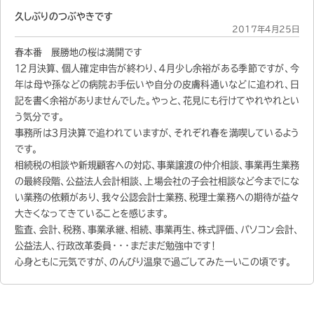
久しぶりのつぶやきです
2017年4月25日
春本番 展勝地の桜は満開です
１２月決算、個人確定申告が終わり、４月少し余裕がある季節ですが、今
年は母や孫などの病院お手伝いや自分の皮膚科通いなどに追われ、日
記を書く余裕がありませんでした。やっと、花見にも行けてやれやれとい
う気分です。
事務所は３月決算で追われていますが、それぞれ春を満喫しているよう
です。
相続税の相談や新規顧客への対応、事業譲渡の仲介相談、事業再生業務
の最終段階、公益法人会計相談、上場会社の子会社相談など今までにな
い業務の依頼があり、我々公認会計士業務、税理士業務への期待が益々
大きくなってきていることを感じます。
監査、会計、税務、事業承継、相続、事業再生、株式評価、パソコン会計、
公益法人、行政改革委員・・・まだまだ勉強中です！
心身ともに元気ですが、のんびり温泉で過ごしてみたーいこの頃です。