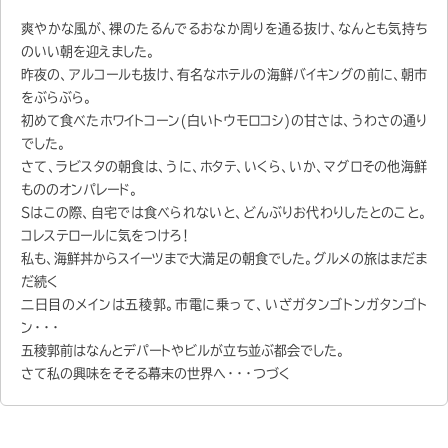
爽やかな風が、裸のたるんでるおなか周りを通る抜け、なんとも気持ち
のいい朝を迎えました。
昨夜の、アルコールも抜け、有名なホテルの海鮮バイキングの前に、朝市
をぶらぶら。
初めて食べたホワイトコーン(白いトウモロコシ)の甘さは、うわさの通り
でした。
さて、ラビスタの朝食は、うに、ホタテ、いくら、いか、マグロその他海鮮
もののオンパレード。
Sはこの際、自宅では食べられないと、どんぶりお代わりしたとのこと。
コレステロールに気をつけろ！
私も、海鮮丼からスイーツまで大満足の朝食でした。グルメの旅はまだま
だ続く
二日目のメインは五稜郭。市電に乗って、いざガタンゴトンガタンゴト
ン・・・
五稜郭前はなんとデパートやビルが立ち並ぶ都会でした。
さて私の興味をそそる幕末の世界へ・・・つづく