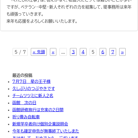
ですが、ベテラン・中堅・新人それぞれの力を結集して、堤事務所は来年
も頑張っていきます。
来年も応援をよろしくお願いいたします。
5 / 7
« 先頭
«
...
3
4
5
6
7
»
最近の投稿
７月７日 星の王子様
久しぶりのつぶやきです
チームツツミに新人2名
函館 次の日
函館研修旅行は充実の２日間
折り畳み自転車
新規学卒者向け個別企業説明会
今年も確定申告が無事終了いたしまた