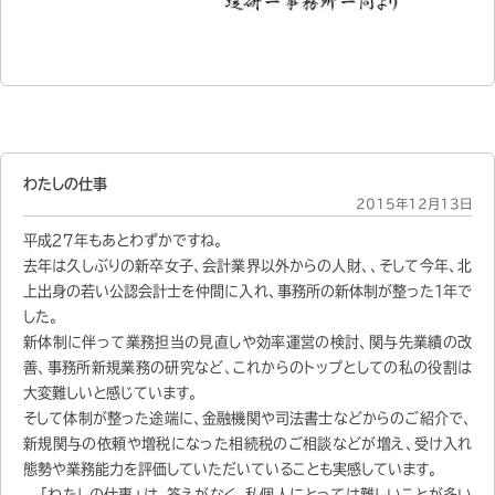
わたしの仕事
2015年12月13日
平成２７年もあとわずかですね。
去年は久しぶりの新卒女子、会計業界以外からの人財、、そして今年、北
上出身の若い公認会計士を仲間に入れ、事務所の新体制が整った１年で
した。
新体制に伴って業務担当の見直しや効率運営の検討、関与先業績の改
善、事務所新規業務の研究など、これからのトップとしての私の役割は
大変難しいと感じています。
そして体制が整った途端に、金融機関や司法書士などからのご紹介で、
新規関与の依頼や増税になった相続税のご相談などが増え、受け入れ
態勢や業務能力を評価していただいていることも実感しています。
「わたしの仕事」は、答えがなく、私個人にとっては難しいことが多い