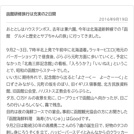
函館研修旅行は充実の２日間
2016年9月19日
おととしはハウステンボス、去年は兼六園、今年は北海道新幹線での「函
館 グルメと歴史とサブちゃんの旅」に行ってきました。
９月２～３日、７時半北上発で午前中に北海道着。ラッキーピエロ(地元の
バーガーショップ)で昼食後、ぶらぶら元町方面に歩いていくと、予定に
なかった「北島三郎記念館」の看板、「入ろうか？」「いいねえ」というこ
とで、昭和の函館からスタートでした。
いい方に期待外れで、記念館から出ると「よさーくー よーさーーく」と
口ずさみながら、元町の坂をのぼり、旧イギリス領事館、北方民族資料
館、旧函館公会堂、ハリストス正教会をぶらぶらと。
夕方、〇万ドルの夜景を見に、ロープウェイで函館山へ向かったが、日ご
ろの行いよろしくなく、霧で残念。
目的は夜の海鮮コースでの宴会。事前に函館観光協会の方にお聞きした
「函館海鮮料理 海寿(かいじゅ)」はGoodです。
９月２日は勤続３０年の髙橋勇二さんの５？歳の誕生日で、好物のタコの
刺し身にろうそくを立て、ハッピーバースデイとみんなからのクラッカー